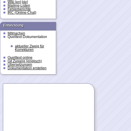
Wiki [en]
[de]
Mailing-Listen
Fehlerberichte
IRC (Online-Chat)
Entwicklung
Mitmachen
Quelltext-Dokumentation
aktueller Zweig für
Korrekturen
Quelltext online
Git Zugang (englisch)
Übersetzungen
Dokumentation erstellen