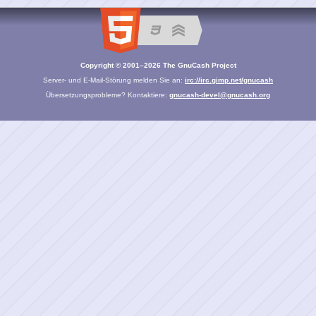
Copyright © 2001–2026 The GnuCash Project
Server- und E-Mail-Störung melden Sie an:
irc://irc.gimp.net/gnucash
Übersetzungsprobleme? Kontaktiere:
gnucash-devel@gnucash.org