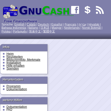
Freie Finanzsoftware
Sprache:
English
|
Català
|
Deutsch
|
Español
|
Français
|
עִברִית
|
Hrvatski
|
Bahasa Indonesia
|
Italiano
|
日本語
|
Magyar
|
Nederlands
|
Norsk Bokmål
|
Polska
|
Português
|
简体中文
|
繁體中文
Infos
Heim
Neuigkeiten
Bildschirmfoto, Merkmale
Installation
Hilfe erhalten
Spenden
Herunterladen
Programm
Dokumentation
weitere Hilfen
Dokumentation
FAQ