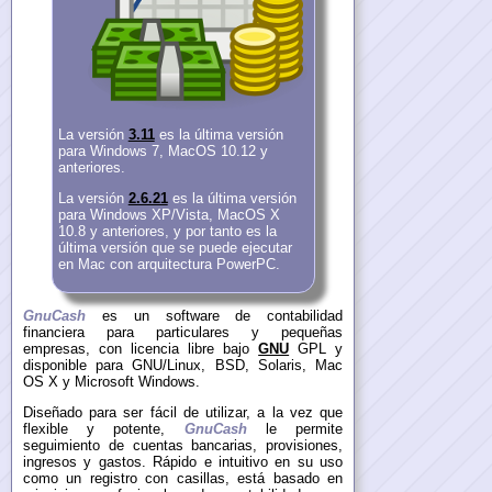
La versión
3.11
es la última versión
para Windows 7, MacOS 10.12 y
anteriores.
La versión
2.6.21
es la última versión
para Windows XP/Vista, MacOS X
10.8 y anteriores, y por tanto es la
última versión que se puede ejecutar
en Mac con arquitectura PowerPC.
GnuCash
es un software de contabilidad
financiera para particulares y pequeñas
empresas, con licencia libre bajo
GNU
GPL y
disponible para GNU/Linux, BSD, Solaris, Mac
OS X y Microsoft Windows.
Diseñado para ser fácil de utilizar, a la vez que
flexible y potente,
GnuCash
le permite
seguimiento de cuentas bancarias, provisiones,
ingresos y gastos. Rápido e intuitivo en su uso
como un registro con casillas, está basado en