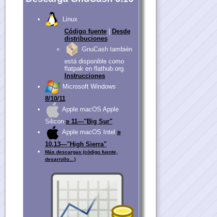
Linux
Código fuente
|
Desde
distribuciones
GnuCash también
está disponible como
flatpak en flathub.org.
Instrucciones
Microsoft Windows
8/10/11
Apple macOS Apple
Silicon
≥ 11—"Big Sur"
Apple macOS Intel
≥
10.13—"High Sierra"
Más descargas (código fuente,
desarrollo…)