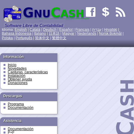
Software Libre de Contabilidad
Idioma:
English
|
Català
|
Deutsch
|
Español
|
Français
|
עִברִית
|
Hrvatski
|
Bahasa Indonesia
|
Italiano
|
日本語
|
Magyar
|
Nederlands
|
Norsk Bokmål
|
Polska
|
Português
|
简体中文
|
繁體中文
Información
Inicio
Novedades
Capturas, características
Instalación
Obtener ayuda
Donaciones
Descargas
Programa
Documentación
Asistencia
Documentación
P+F