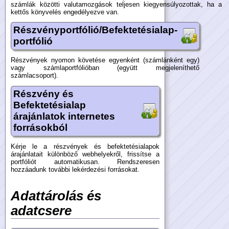
számlák közötti valutamozgások teljesen kiegyensúlyozottak, ha a
kettős könyvelés engedélyezve van.
Részvényportfólió/Befektetésialap-
portfólió
Részvények nyomon követése egyenként (számlánként egy)
vagy számlaportfólióban (együtt megjeleníthető
számlacsoport).
Részvény és
Befektetésialap
árajánlatok internetes
forrásokból
Kérje le a részvények és befektetésialapok
árajánlatait különböző webhelyekről, frissítse a
portfóliót automatikusan. Rendszeresen
hozzáadunk további lekérdezési forrásokat.
Adattárolás és
adatcsere