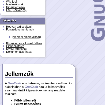
Wiki
[de]
levelezőlisták
Hibajelentések
IRC (Csevegés)
Fejlesztés
Hogyan tud segíteni
Forrásdokumentumok
jelenlegi hibajavításág
Böngésszen a forráskódban
Git hozzáférés
Nyelvi fordítások
Dokumentáció írása
Jellemzők
A
GnuCash
egy hatékony számviteli szoftver. Az
alábbiakban a
GnuCash
által a felhasználók
számára kínált képességek néhány részlete
található.
Főbb jellemzői
Fejlett képességek