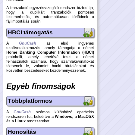
A tranzakció-egyezésvizsgáló rendszer biztosítja,
hogy a duplikált tranzakciók pontosan
felismerhetők, és automatikusan törlődnek a
fájlimportálás során.
HBCI támogatás
A
GnuCash
az első ingyenes
szoftveralkalmazás, amely támogatja a német
Home Banking Computer Information (HBCI)
protokollt, amely lehetővé teszi a német
felhasználók számára, hogy számlakivonatokat
töltsenek le, valamint banki átutalásokat és
közvetlen beszedéseket kezdeményezzenek.
Egyéb finomságok
Többplatformos
A
GnuCash
számos különböző operációs
rendszeren fut, beleértve a
Windows
, a
MacOSX
és a
Linux
rendszereket.
Honosítás