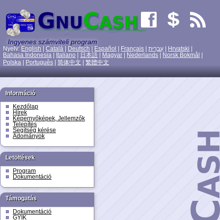
Ingyenes számviteli program
Nyelv:
English
|
Català
|
Deutsch
|
Español
|
Français
|
עִברִית
|
Hrvatski
|
Bahasa Indonesia
|
Italiano
|
日本語
|
Magyar
|
Nederlands
|
Norsk Bokmål
|
Polska
|
Português
|
简体中文
|
繁體中文
Információ
Kezdőlap
Hírek
Képernyőképek, Jellemzők
Telepítés
Segítség kérése
Adományok
Letöltések
Program
Dokumentáció
Támogatás
Dokumentáció
GYIK