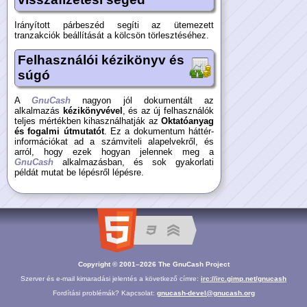
Irányított párbeszéd segíti az ütemezett
tranzakciók beállítását a kölcsön törlesztéséhez.
Felhasználói kézikönyv és
súgó
A
GnuCash
nagyon jól dokumentált az
alkalmazás
kézikönyvével
, és az új felhasználók
teljes mértékben kihasználhatják az
Oktatóanyag
és fogalmi útmutatót
. Ez a dokumentum háttér-
információkat ad a számviteli alapelvekről, és
arról, hogy ezek hogyan jelennek meg a
GnuCash
alkalmazásban, és sok gyakorlati
példát mutat be lépésről lépésre.
Copyright © 2001–2026 The GnuCash Project
Szerver és e-mail kimaradási jelentés a következő címre:
irc://irc.gimp.net/gnucash
Fordítási problémák? Kapcsolat:
gnucash-devel@gnucash.org