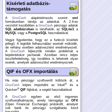
Kísérleti adatbázis-
támogatás
A
GnuCash
alapértelmezés szerint
xml
formátumban tárolja az adatokat. A 2.4-es
verziótól kezdődően a
GnuCash
pénzügyi adatok
SQL adatbázisban
is tárolhatók, az
SQLite3
, a
MySQL
vagy a
PostgreSQL
használatával.
Vegye figyelembe, hogy ez a funkció kísérleti
jellegű. A legtöbb felhasználási esetnél működik,
de néhány esetben adatvesztést eredményezett.
A
GnuCash
fejlesztők minden problémát a
bejelentéskor javítanak. Azonban nincs teljes
tesztlefedettség, így továbbra is lehetnek olyan
esetek, amelyek adatvesztést eredményeznek.
QIF és OFX importálás
Ha más pénzügyi szoftverről költözik át, a
®
GnuCash
képes importálni az Intuit
és a
®
Quicken
QIF
fájlokat, a segéd használatával.
A
GnuCash
egyben az első ingyenes
szoftveralkalmazás, amely támogatja az
OFX
(Open Financial Exchange) protokollt, amelyet
sok bank és pénzügyi szolgáltatás kezd
használni.