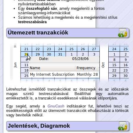
nyilvántartásablakban
Egy
összefoglaló sáv
, amely megjeleníti a fontos
számlaegyenleg-információkat
Számos lehetőség a megjelenés és a megjelenítési stílus
testreszabására
Ütemezett tranzakciók
Létrehozhat ismétlődő tranzakciókat az összegek és az időszakok
magas szintű testreszabásával. Beállíthat egy automatikus
emlékeztetőt is, a tranzakció esedékessé válásának időpontjára.
Egy segéd, amely a
GnuCash
indításakor fut, lehetővé teszi az
esedékességük előtt az ütemezett tranzakciók elhalasztását a törlésük
vagy bevitelük nélkül.
Jelentések, Diagramok