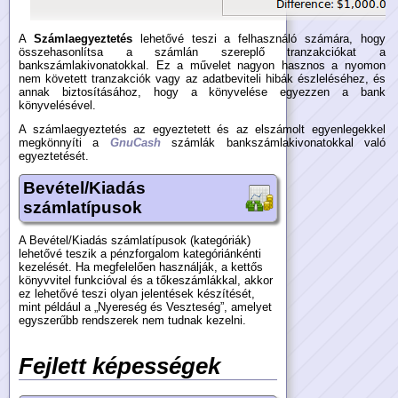
A
Számlaegyeztetés
lehetővé teszi a felhasználó számára, hogy
összehasonlítsa a számlán szereplő tranzakciókat a
bankszámlakivonatokkal. Ez a művelet nagyon hasznos a nyomon
nem követett tranzakciók vagy az adatbeviteli hibák észleléséhez, és
annak biztosításához, hogy a könyvelése egyezzen a bank
könyvelésével.
A számlaegyeztetés az egyeztetett és az elszámolt egyenlegekkel
megkönnyíti a
GnuCash
számlák bankszámlakivonatokkal való
egyeztetését.
Bevétel/Kiadás
számlatípusok
A Bevétel/Kiadás számlatípusok (kategóriák)
lehetővé teszik a pénzforgalom kategóriánkénti
kezelését. Ha megfelelően használják, a kettős
könyvvitel funkcióval és a tőkeszámlákkal, akkor
ez lehetővé teszi olyan jelentések készítését,
mint például a „Nyereség és Veszteség”, amelyet
egyszerűbb rendszerek nem tudnak kezelni.
Fejlett képességek