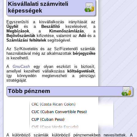
Kisvállalati számviteli
képességek
Egyszerűsíti a kisvállalkozás irányítását az
Ügyfél
és a
Beszállító
kezelésével, a
Megbízások
, a
Kimenőszámlázás
, a
Bejövőszámlák
kifizetése, valamint az
Adó
és a
Számlázási feltételek
segítségével.
Az Sz/Követelés és az Sz/Fizetendő számlák
használatával még az alkalmazottak
bérjegyzéke
is kezelhető.
A
GnuCash
egy olyan eszközt is biztosít,
amellyel kezelheti vállalkozása
költségvetését
,
így könnyedén megtervezheti a pénzügyi
stratégiáját.
Több pénznem
A különböző számlák különböző pénznemekben nevesítettek. A