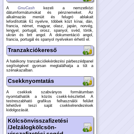
A
GnuCash
kezeli a nemzetközi
dátumformátumokat és pénznemeket. Az
alkalmazás menüit és felugró ablakait
lefordították 61 nyelvre, többek közt kínai, dán,
francia, német, magyar, olasz, japán, norvég,
lengyel, portugál, orosz, spanyol, svéd, török,
ukrán és brit angol. A dokumentáció angol,
francia, portugál és spanyol nyelveken érhető el.
Tranzakciókereső
A hatékony tranzakciólekérdezési párbeszédpanel
segítségével gyorsan megtalálhatja a tűt a
szénakazalban.
Csekknyomtatás
A csekkek szabványos formátumban
nyomtathatók a közös csekk-készlettel. A
testreszabható grafikus felhasználói felület
lehetővé teszi saját csekkelrendezések
kidolgozását.
Kölcsönvisszafizetési
/Jelzálogkölcsön-
visszafizetési segéd