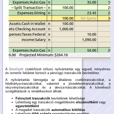
A
GnuCash
csekkfüzet stílusú nyilvántartás egy egyedi, kényelmes
és ismerős felületet biztosít a pénzügyi tranzakciók beviteléhez.
A nyilvántartás támogatja az általános csekktranzakciókat, a
hitelkártya-tranzakciókat, valamint a jövedelemtranzakciókat, a
részvénytranzakciókat és a deviza-tranzakciókat. A következő
szolgáltatások is rendelkezésre állnak:
Felosztott tranzakciók
bevitelének lehetősége
Lehetőség egy tranzakció megjelölésére
elszámoltként
vagy
egyeztetettként
A megadott tranzakciók
automatikus kitöltése
Lehetőség
több számla
megjelenítésére egyetlen