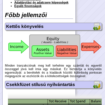
Adattárolási és adatcsere képességek
Egyéb finomságok
Főbb jellemzői
Kettős könyvelés
Minden tranzakciónak meg kell terhelnie egy számlát és egyenlő
összeggel jóvá kell írnia egy másikat. Ez biztosítja a könyvelés
egyensúlyát: a bevételek és a kiadások közötti különbség pontosan
megegyezik az eszközök és a kötelezettségek összegével.
Csekkfüzet stílusú nyilvántartás